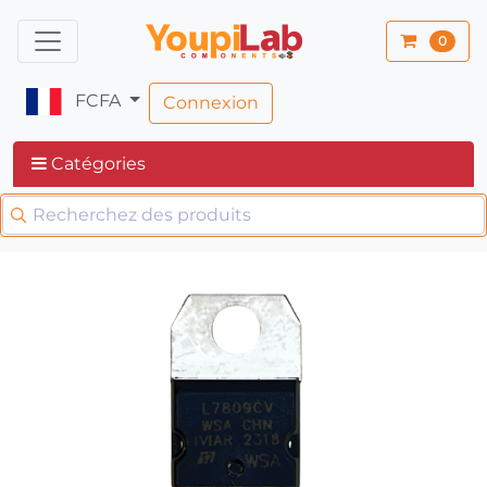
0
FCFA
Connexion
Catégories