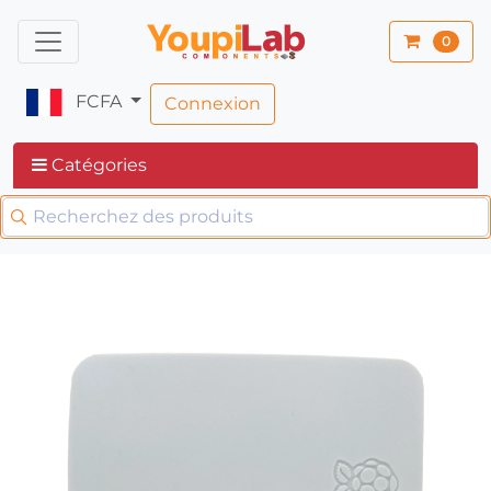
0
FCFA
Connexion
Catégories