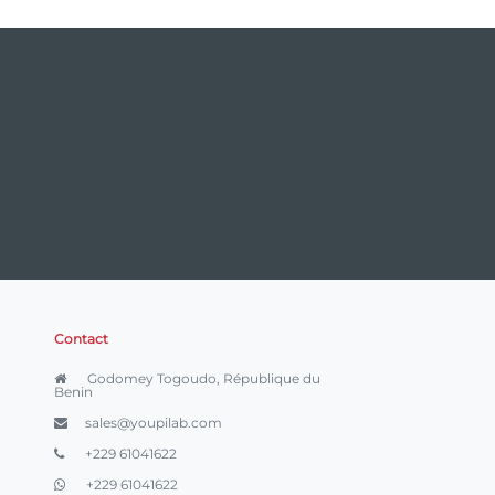
Contact
Godomey Togoudo, République du
Benin
sales@youpilab.com
+229 61041622
+229 61041622