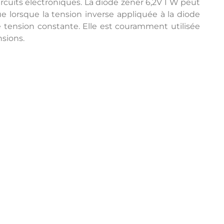
ircuits électroniques. La diode zener 6,2V 1 W peut
e lorsque la tension inverse appliquée à la diode
e tension constante. Elle est couramment utilisée
nsions.