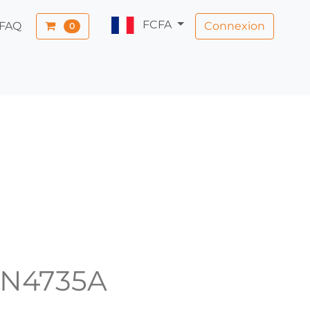
FCFA
Connexion
FAQ
0
 1N4735A