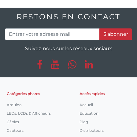
RESTONS EN CONTACT
S'abonner
Suivez-nous sur les réseaux sociaux
Catégories phares
Accès rapides
Arduino
Accueil
LEDs, LCDs & Afficheurs
Education
Câbles
Blog
Capteurs
Distributeurs