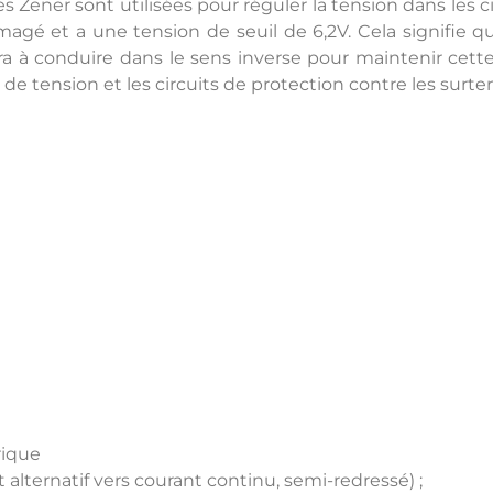
s Zener sont utilisées pour réguler la tension dans les c
é et a une tension de seuil de 6,2V. Cela signifie qu
a à conduire dans le sens inverse pour maintenir cett
 de tension et les circuits de protection contre les surte
rique
lternatif vers courant continu, semi-redressé) ;