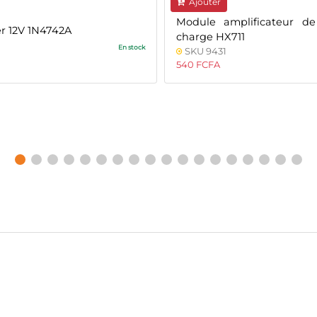
Ajouter
Module amplificateur de
r 12V 1N4742A
charge HX711
En stock
SKU 9431
540 FCFA