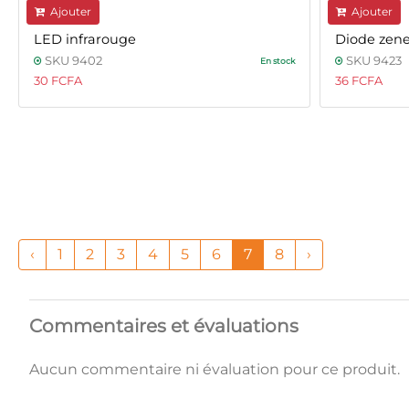
Ajouter
Ajouter
LED infrarouge
Diode zene
SKU 9402
SKU 9423
En stock
30 FCFA
36 FCFA
‹
1
2
3
4
5
6
7
8
›
Commentaires et évaluations
Aucun commentaire ni évaluation pour ce produit.