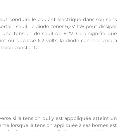
eut conduire le courant électrique dans son sens
certain seuil. La diode zener 6,2V 1 W peut dissiper
e tension de seuil de 6,2V. Cela signifie que
eint ou dépasse 6,2 volts, la diode commencera à
ension constante.
rse si la tension qui y est apppliquée atteint un
même lorsque la tension appliquée à ses bornes est