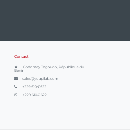
Contact
Godomey Togoudo, République du
Benin
sales@youpilab.com
+229 61041622
+229 61041622