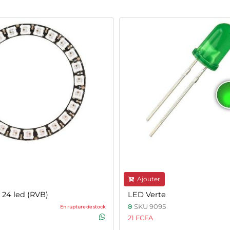
Ajouter
24 led (RVB)
LED Verte
SKU 9095
En rupture de stock
21 FCFA