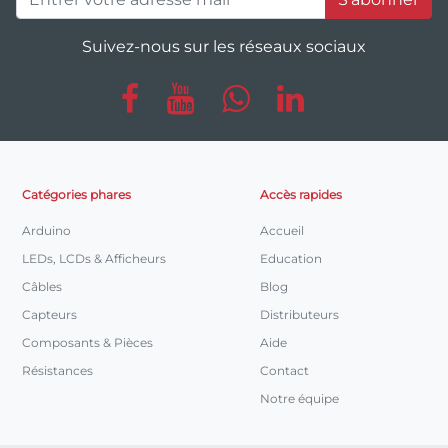
Suivez-nous sur les réseaux sociaux
Catégories phares
Accès rapides
Arduino
Accueil
LEDs, LCDs & Afficheurs
Education
Câbles
Blog
Capteurs
Distributeurs
Composants & Pièces
Aide
Résistances
Contact
Notre équipe