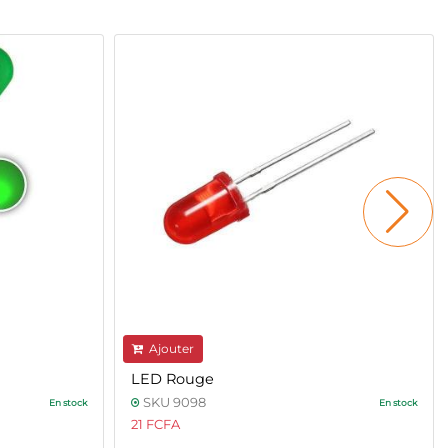
Ajouter
LED Rouge
SKU 9098
En stock
En stock
21 FCFA