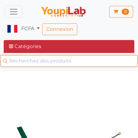
0
FCFA
Connexion
Catégories