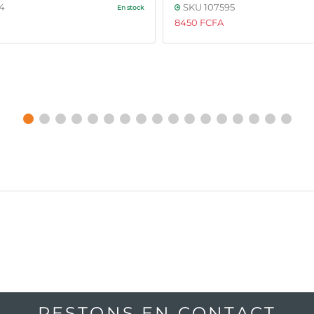
4
SKU 107595
En stock
8450 FCFA
RESTONS EN CONTACT