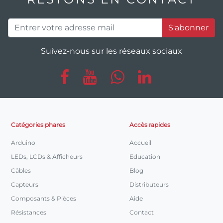
S'abonner
Suivez-nous sur les réseaux sociaux
Catégories phares
Accès rapides
Arduino
Accueil
LEDs, LCDs & Afficheurs
Education
Câbles
Blog
Capteurs
Distributeurs
Composants & Pièces
Aide
Résistances
Contact