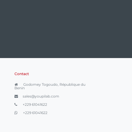
Contact
Godomey Togoudo, République du
Benin
sales@youpilab.com
+229 61041622
+229 61041622