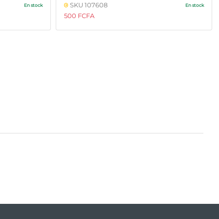
SKU 107608
En stock
En stock
500 FCFA