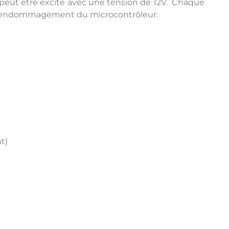
 peut être excité avec une tension de 12V. Chaque
ou d'endommagement du microcontrôleur.
t)