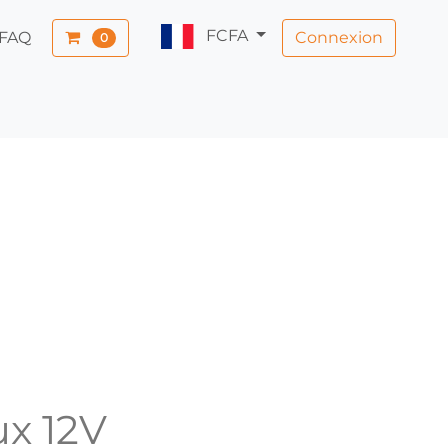
FCFA
Connexion
FAQ
0
ux 12V