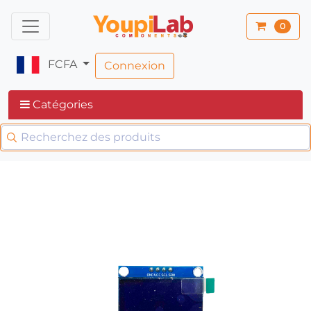
0
FCFA
Connexion
Catégories