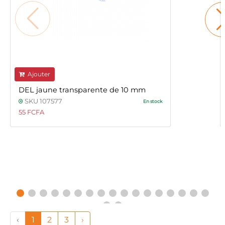
Ajouter
DEL jaune transparente de 10 mm
SKU 107577
En stock
55 FCFA
‹
1
2
3
›