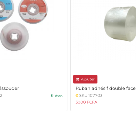
Ajouter
éssouder
Ruban adhésif double face
2
SKU 107703
En stock
3000 FCFA