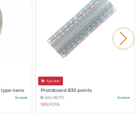
Ajouter
 type nano
Protoboard 830 points
SKU 8070
En stock
En stock
995 FCFA