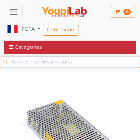
0
FCFA
Connexion
Catégories