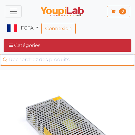
0
FCFA
Connexion
Catégories