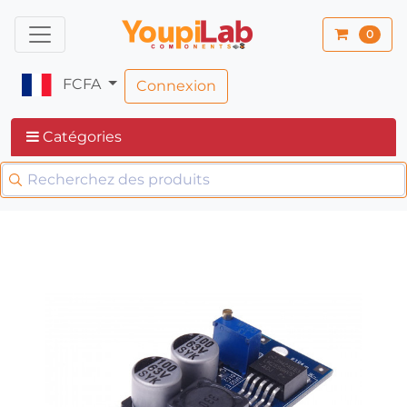
0
FCFA
Connexion
Catégories