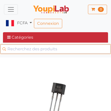
0
FCFA
Connexion
Catégories