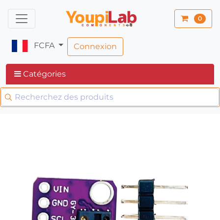
0
FCFA
Connexion
Catégories