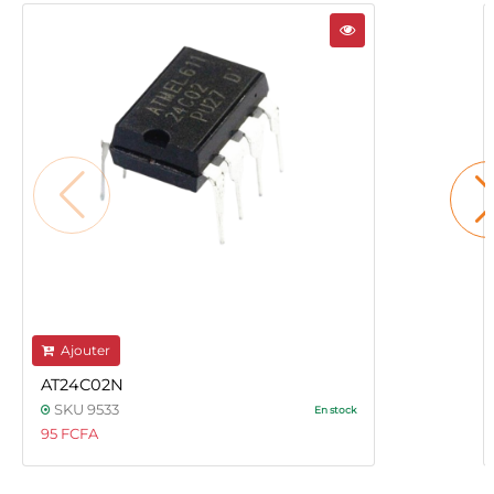
Ajouter
AT24C02N
SKU 9533
En stock
95 FCFA