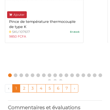
Ajouter
Pince de température thermocouple
de type K
SKU 107617
En stock
9850 FCFA
‹
1
2
3
4
5
6
7
›
Commentaires et évaluations