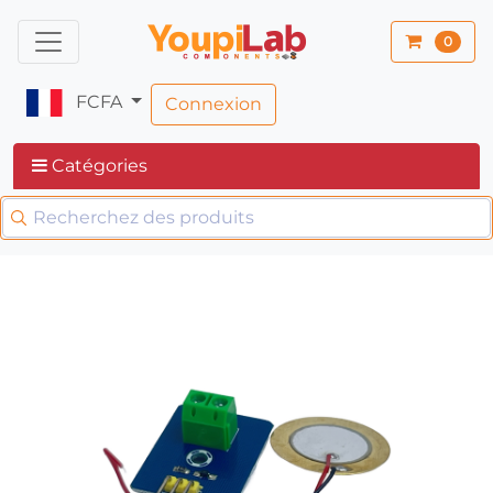
0
FCFA
Connexion
Catégories