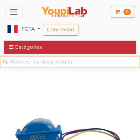
0
FCFA
Connexion
Catégories