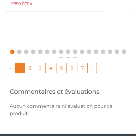
9850 FCFA
‹
1
2
3
4
5
6
7
›
Commentaires et évaluations
Aucun commentaire ni évaluation pour ce
produit.