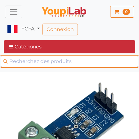
0
FCFA
Connexion
Catégories