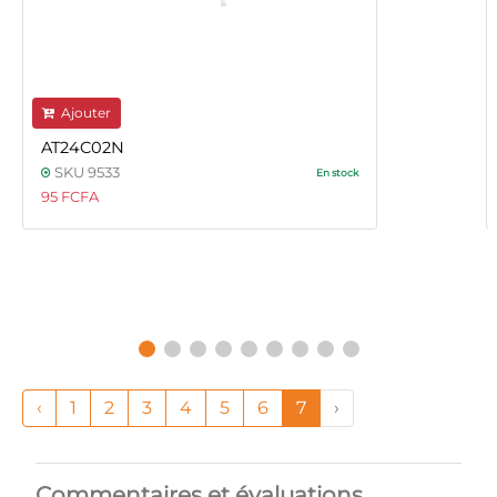
Ajouter
AT24C02N
SKU 9533
En stock
95 FCFA
‹
1
2
3
4
5
6
7
›
Commentaires et évaluations