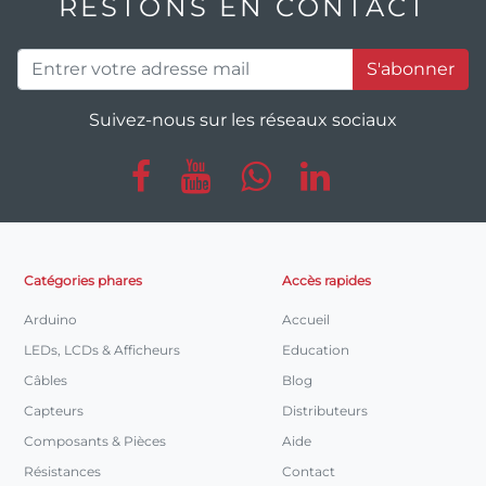
RESTONS EN CONTACT
S'abonner
Suivez-nous sur les réseaux sociaux
Catégories phares
Accès rapides
Arduino
Accueil
LEDs, LCDs & Afficheurs
Education
Câbles
Blog
Capteurs
Distributeurs
Composants & Pièces
Aide
Résistances
Contact