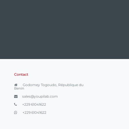
Contact
Godomey Togoudo, République du
Benin
sales@youpilab.com
+229 61041622
+229 61041622