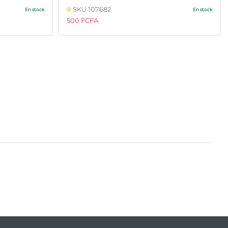
SKU 107682
En stock
En stock
500 FCFA