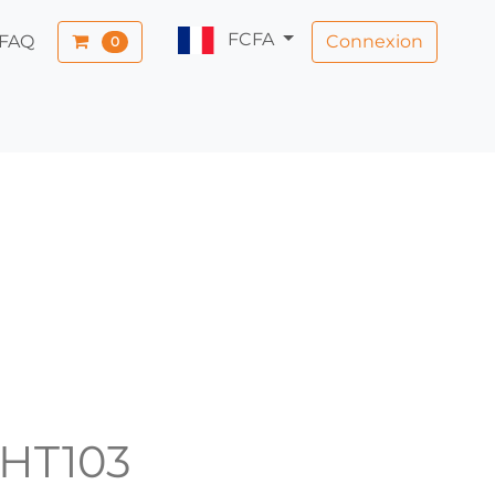
FCFA
Connexion
FAQ
0
ZHT103