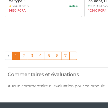
de type K
courant, 
SKU 107617
SKU 10763
En stock
9850 FCFA
12240 FCFA
‹
1
2
3
4
5
6
7
›
Commentaires et évaluations
Aucun commentaire ni évaluation pour ce produit.