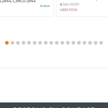
LTC2944, CJMCU-2944
SKU 10767
En stock
4300 FCFA