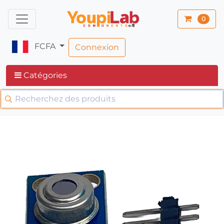
0
FCFA
Connexion
Catégories