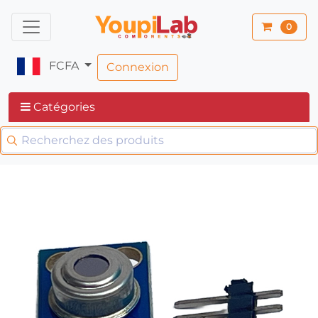
0
FCFA
Connexion
Catégories