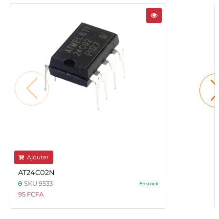
Ajouter
AT24C02N
SKU 9533
En stock
95 FCFA