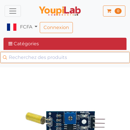
0
FCFA
Connexion
Catégories