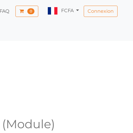
FCFA
Connexion
FAQ
0
n (Module)