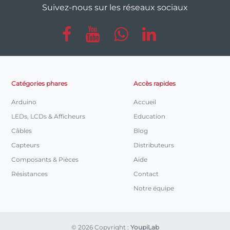
Suivez-nous sur les réseaux sociaux
Catégories phares
Accès rapides
Arduino
Accueil
LEDs, LCDs & Afficheurs
Education
Câbles
Blog
Capteurs
Distributeurs
Composants & Pièces
Aide
Résistances
Contact
Notre équipe
© 2026 Copyright :
YoupiLab