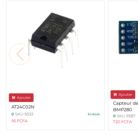
Ajouter
Ajouter
Capteur de
AT24C02N
BMP280
SKU 9533
En stock
SKU 9587
95 FCFA
720 FCFA