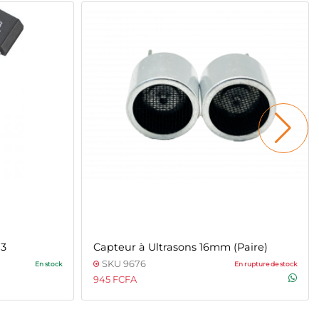
03
Capteur à Ultrasons 16mm (Paire)
SKU 9676
En stock
En rupture de stock
945 FCFA