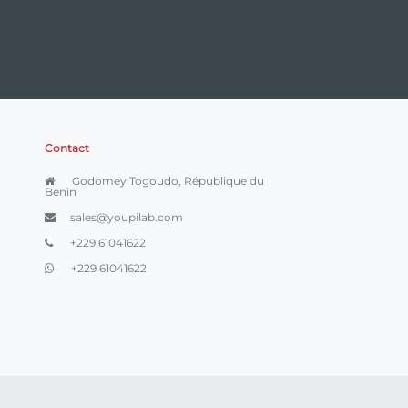
Contact
Godomey Togoudo, République du
Benin
sales@youpilab.com
+229 61041622
+229 61041622