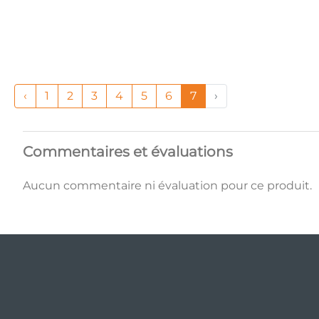
‹
1
2
3
4
5
6
7
›
Commentaires et évaluations
Aucun commentaire ni évaluation pour ce produit.