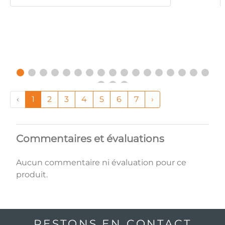
‹
1
2
3
4
5
6
7
›
Commentaires et évaluations
Aucun commentaire ni évaluation pour ce
produit.
RESTONS EN CONTACT