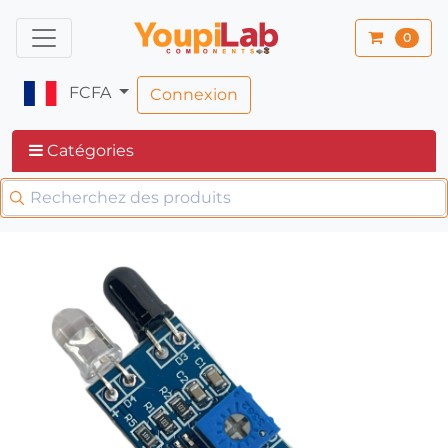
0
FCFA
Connexion
Catégories