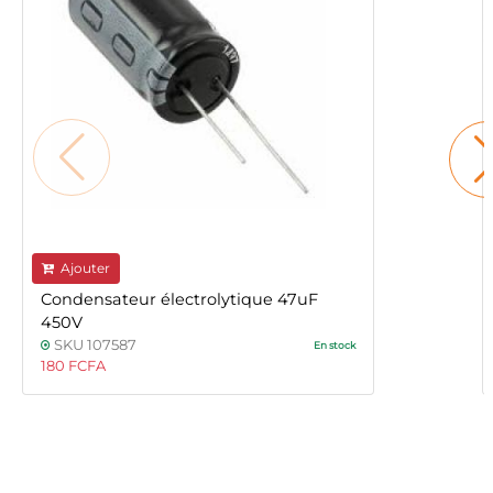
Ajouter
Condensateur électrolytique 47uF
450V
SKU 107587
En stock
180 FCFA