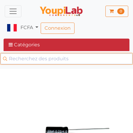
0
FCFA
Connexion
Catégories