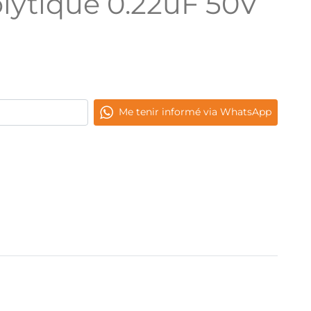
lytique 0.22uF 50V
Me tenir informé via WhatsApp