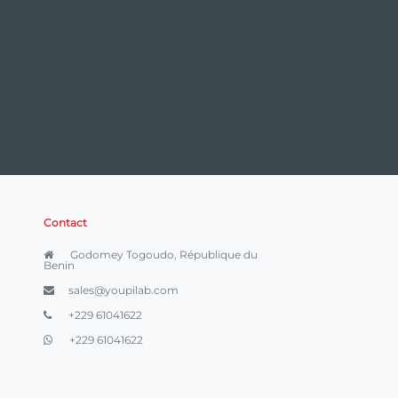
Contact
Godomey Togoudo, République du
Benin
sales@youpilab.com
+229 61041622
+229 61041622