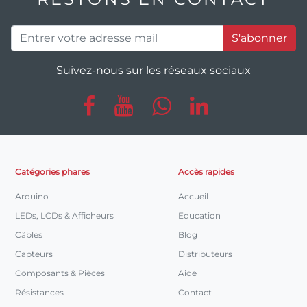
S'abonner
Suivez-nous sur les réseaux sociaux
Catégories phares
Accès rapides
Arduino
Accueil
LEDs, LCDs & Afficheurs
Education
Câbles
Blog
Capteurs
Distributeurs
Composants & Pièces
Aide
Résistances
Contact