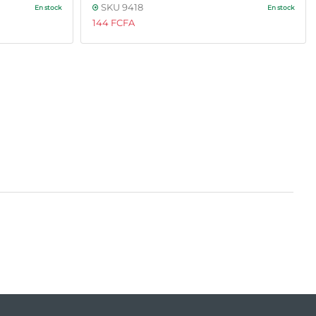
SKU 9418
En stock
En stock
144 FCFA