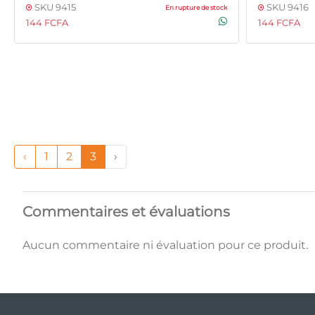
SKU 9415
SKU 9416
En rupture de stock
144 FCFA
144 FCFA
‹
1
2
3
›
Commentaires et évaluations
Aucun commentaire ni évaluation pour ce produit.