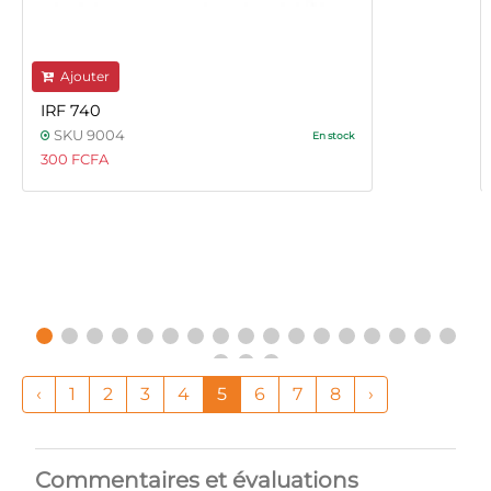
Ajouter
IRF 740
SKU 9004
En stock
300 FCFA
‹
1
2
3
4
5
6
7
8
›
Commentaires et évaluations