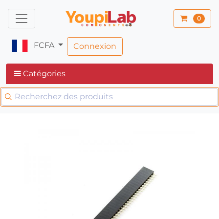
0
FCFA
Connexion
Catégories