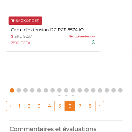
BACKORDER
Carte d'extension I2C PCF 8574 IO
SKU 9237
En rupture de stock
2190 FCFA
‹
1
2
3
4
5
6
7
8
›
Commentaires et évaluations