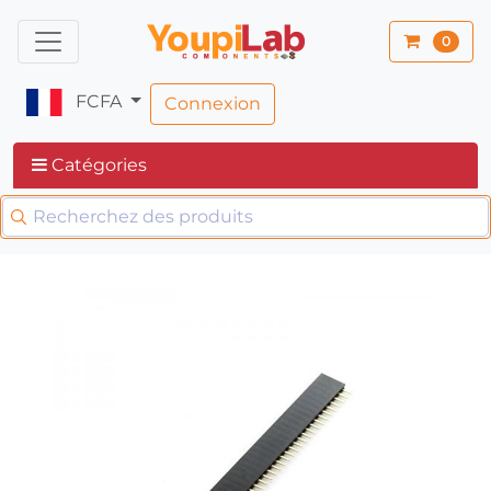
0
FCFA
Connexion
Catégories