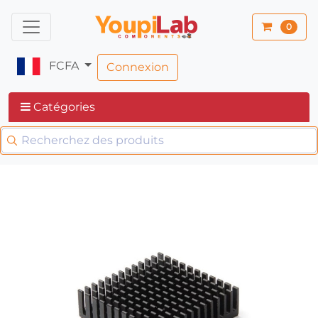
0
FCFA
Connexion
Catégories