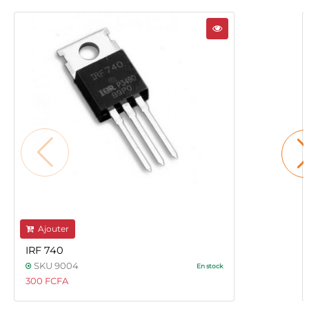
Ajouter
IRF 740
SKU 9004
En stock
300 FCFA