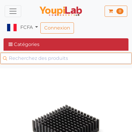
0
FCFA
Connexion
Catégories