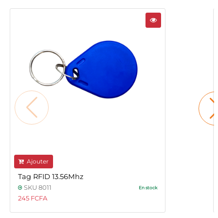
Ajouter
Tag RFID 13.56Mhz
SKU 8011
En stock
245 FCFA