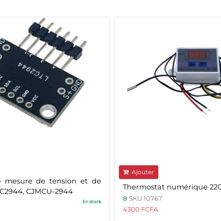
Ajouter
 mesure de tension et de
Thermostat numérique 220
LTC2944, CJMCU-2944
SKU 10767
En stock
4300 FCFA