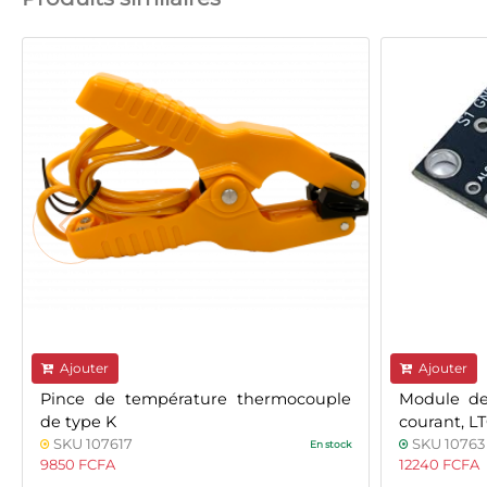
Ajouter
Ajouter
Pince de température thermocouple
Module de
de type K
courant, 
SKU 107617
SKU 10763
En stock
9850 FCFA
12240 FCFA