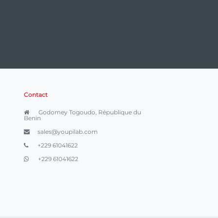
Contact
Godomey Togoudo, République du
Benin
sales@youpilab.com
+229 61041622
+229 61041622