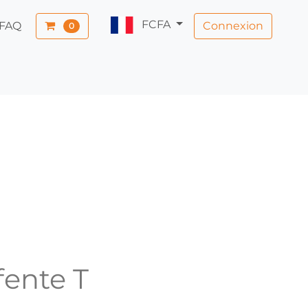
FCFA
Connexion
FAQ
0
fente T