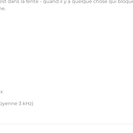
 dans la fente - quand il y a quelque chose qui bloque la
me.
ax
moyenne 3 kHz)