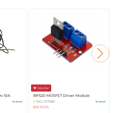
Ajouter
v 10A
IRF520 MOSFET Driver Module
SKU 107682
En stock
En stock
500 FCFA