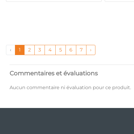
‹
1
2
3
4
5
6
7
›
Commentaires et évaluations
Aucun commentaire ni évaluation pour ce produit.