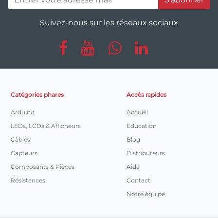
Suivez-nous sur les réseaux sociaux
Catégories phares
Accès rapides
Arduino
Accueil
LEDs, LCDs & Afficheurs
Education
Câbles
Blog
Capteurs
Distributeurs
Composants & Pièces
Aide
Résistances
Contact
Notre équipe