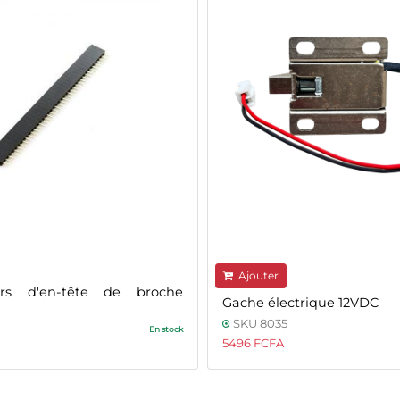
Ajouter
urs d'en-tête de broche
Gache électrique 12VDC
SKU 8035
En stock
5496 FCFA