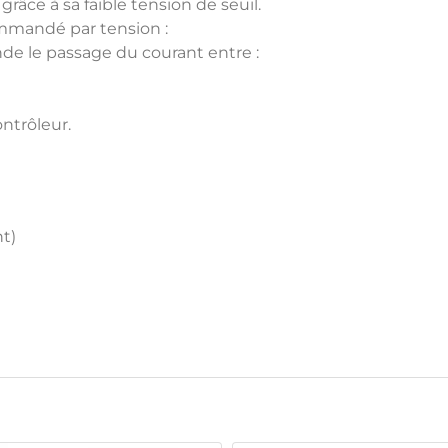
râce à sa faible tension de seuil.
mmandé par tension :
de le passage du courant entre :
ntrôleur.
nt)