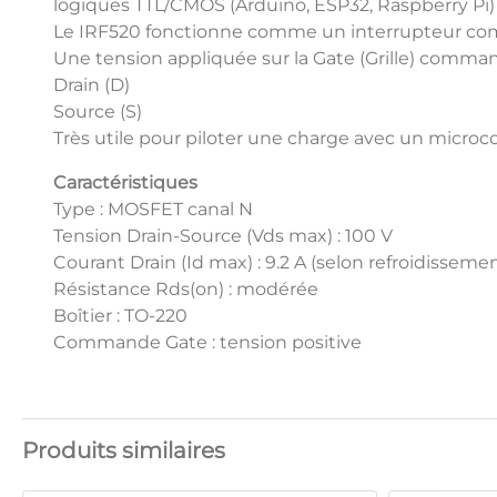
logiques TTL/CMOS (Arduino, ESP32, Raspberry Pi) g
Le IRF520 fonctionne comme un interrupteur co
Une tension appliquée sur la Gate (Grille) comman
Drain (D)
Source (S)
Très utile pour piloter une charge avec un microco
Caractéristiques
Type : MOSFET canal N
Tension Drain-Source (Vds max) : 100 V
Courant Drain (Id max) : 9.2 A (selon refroidisseme
Résistance Rds(on) : modérée
Boîtier : TO-220
Commande Gate : tension positive
Produits similaires