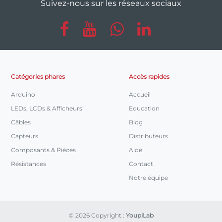
Suivez-nous sur les réseaux sociaux
Catégories phares
Accès rapides
Arduino
Accueil
LEDs, LCDs & Afficheurs
Education
Câbles
Blog
Capteurs
Distributeurs
Composants & Pièces
Aide
Résistances
Contact
Notre équipe
© 2026 Copyright :
YoupiLab