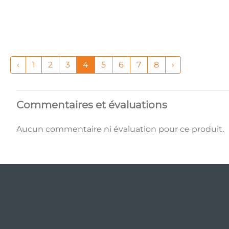
‹
1
2
3
4
5
6
7
8
›
Commentaires et évaluations
Aucun commentaire ni évaluation pour ce produit.