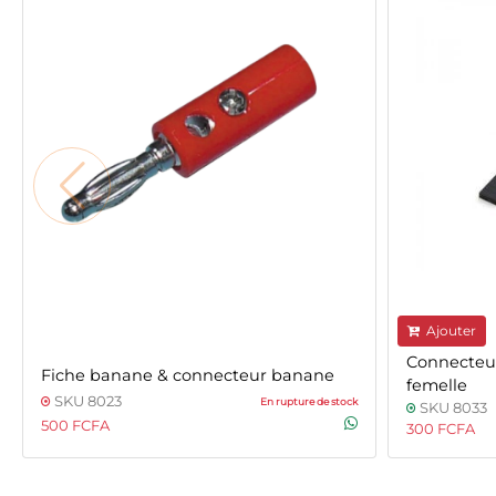
Ajouter
Connecte
Fiche banane & connecteur banane
femelle
SKU 8023
En rupture de stock
SKU 8033
500 FCFA
300 FCFA