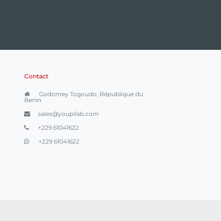
Contact
Godomey Togoudo, République du
Benin
sales@youpilab.com
+229 61041622
+229 61041622