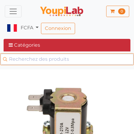
0
FCFA
Connexion
Catégories