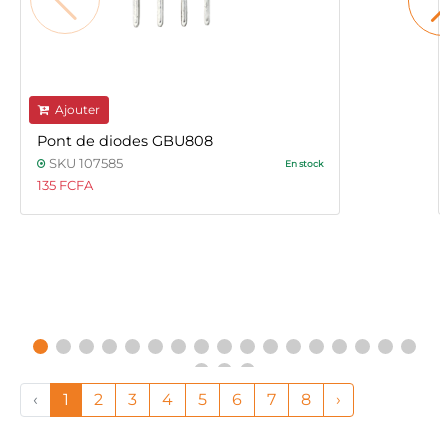
Ajouter
Pont de diodes GBU808
SKU 107585
En stock
135 FCFA
‹
1
2
3
4
5
6
7
8
›