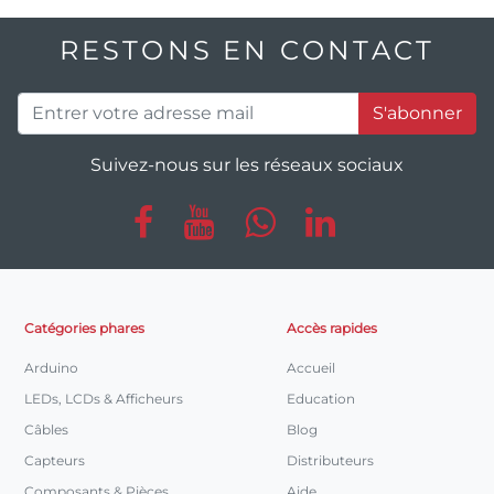
RESTONS EN CONTACT
S'abonner
Suivez-nous sur les réseaux sociaux
Catégories phares
Accès rapides
Arduino
Accueil
LEDs, LCDs & Afficheurs
Education
Câbles
Blog
Capteurs
Distributeurs
Composants & Pièces
Aide