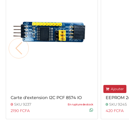
Ajouter
Carte d'extension I2C PCF 8574 IO
EEPROM 2
SKU 9237
SKU 9245
En rupture de stock
2190 FCFA
420 FCFA