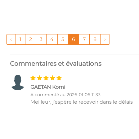
‹
1
2
3
4
5
6
7
8
›
Commentaires et évaluations
GAETAN Komi
A commenté au 2026-01-06 11:33
Meilleur, j’espère le recevoir dans le délais