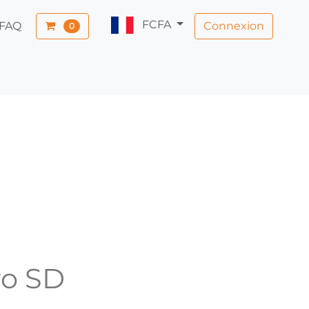
FCFA
Connexion
FAQ
0
ro SD