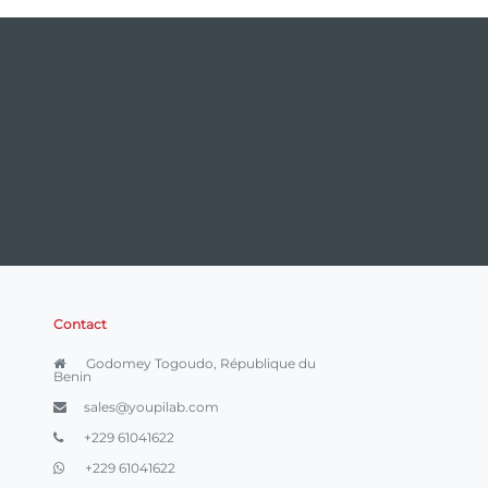
Contact
Godomey Togoudo, République du
Benin
sales@youpilab.com
+229 61041622
+229 61041622