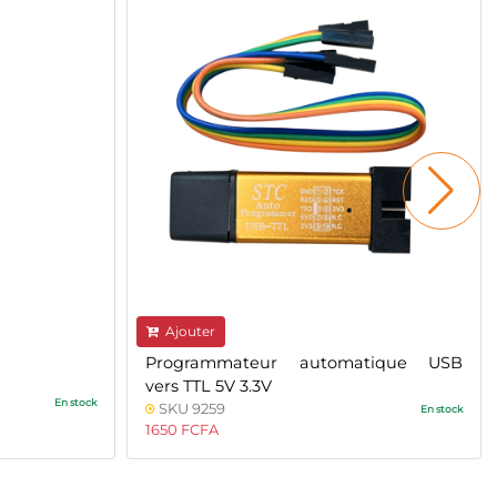
Ajouter
Programmateur automatique USB
vers TTL 5V 3.3V
En stock
SKU 9259
En stock
1650 FCFA