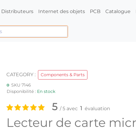
Distributeurs
Internet des objets
PCB
Catalogue
CATEGORY :
Components & Parts
SKU 7146
Disponibilité :
En stock
5
1
/ 5 avec
évaluation
Lecteur de carte mic