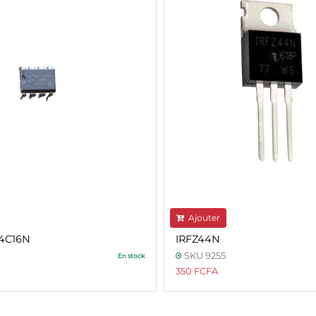
Ajouter
4C16N
IRFZ44N
SKU 9255
En stock
350 FCFA