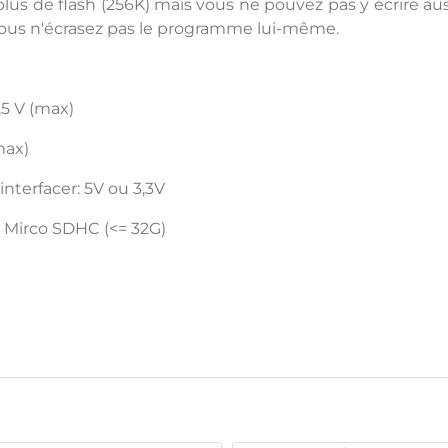
us de flash (256K) mais vous ne pouvez pas y écrire auss
vous n'écrasez pas le programme lui-même.
,5 V (max)
max)
interfacer: 5V ou 3,3V
te Mirco SDHC (<= 32G)