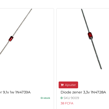
Ajouter
r 9,1v 1w 1N4739A
Diode zener 3,3v 1N4728A
SKU 9009
En stock
38 FCFA