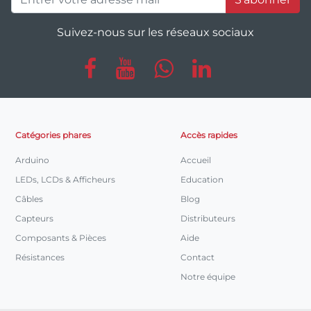
Suivez-nous sur les réseaux sociaux
Catégories phares
Accès rapides
Arduino
Accueil
LEDs, LCDs & Afficheurs
Education
Câbles
Blog
Capteurs
Distributeurs
Composants & Pièces
Aide
Résistances
Contact
Notre équipe