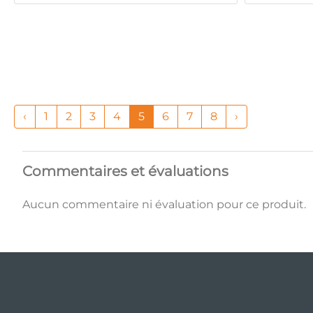
‹
1
2
3
4
5
6
7
8
›
Commentaires et évaluations
Aucun commentaire ni évaluation pour ce produit.