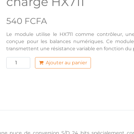
charge HX711
540 FCFA
Le module utilise le HX711 comme contrôleur, un
conçue pour les balances numériques. Ce modul
transmettent une résistance variable en fonction du 
Ajouter au panier
 une puce de conversion S/D 24 bits spécialement c