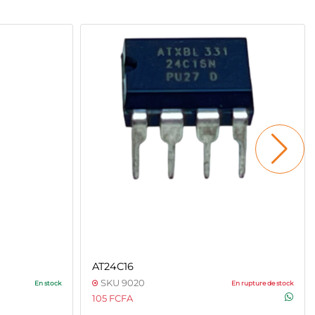
AT24C16
SKU 9020
En stock
En rupture de stock
105 FCFA