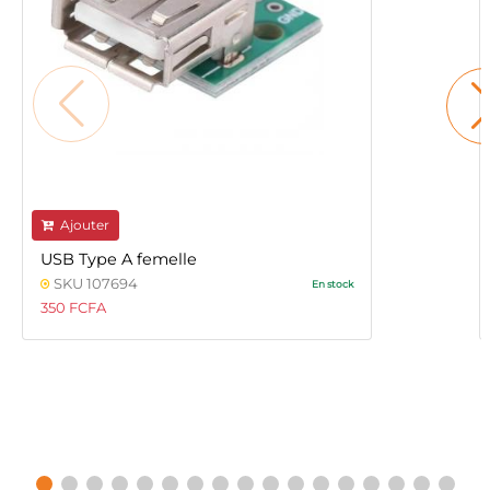
Ajouter
USB Type A femelle
SKU 107694
En stock
350 FCFA