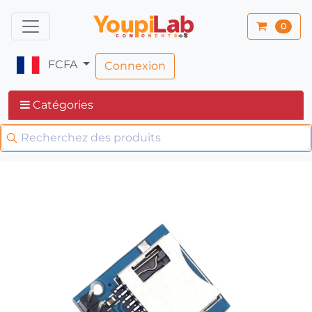
0
FCFA
Connexion
Catégories