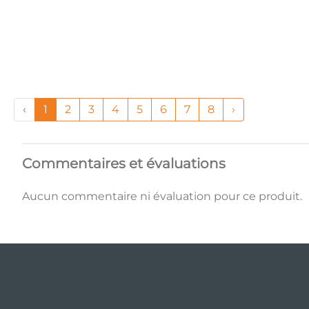
‹
1
2
3
4
5
6
7
8
›
Commentaires et évaluations
Aucun commentaire ni évaluation pour ce produit.