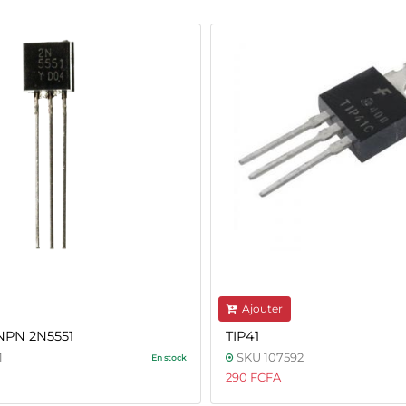
Ajouter
 NPN 2N5551
TIP41
1
SKU 107592
En stock
290 FCFA