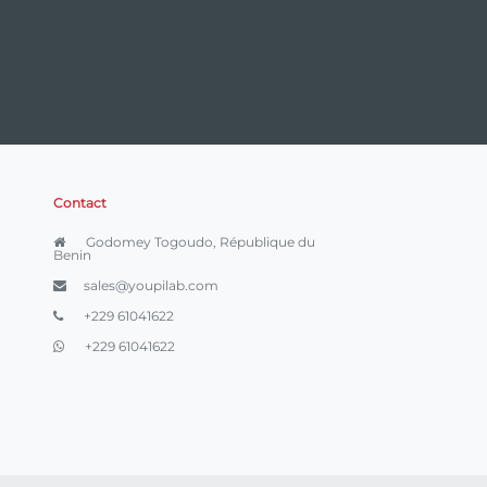
Contact
Godomey Togoudo, République du
Benin
sales@youpilab.com
+229 61041622
+229 61041622