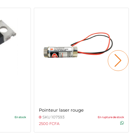
Pointeur laser rouge
SKU 107593
En stock
En rupture de stock
2500 FCFA