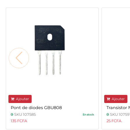
Ajouter
Ajouter
Pont de diodes GBU808
Transistor
SKU 107585
SKU 10759
En stock
135 FCFA
25 FCFA