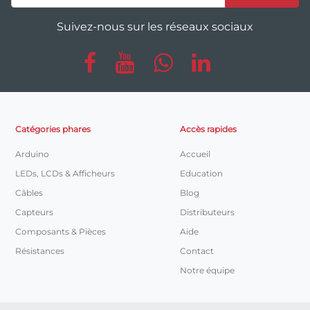
Suivez-nous sur les réseaux sociaux
Catégories phares
Accès rapides
Arduino
Accueil
LEDs, LCDs & Afficheurs
Education
Câbles
Blog
Capteurs
Distributeurs
Composants & Pièces
Aide
Résistances
Contact
Notre équipe