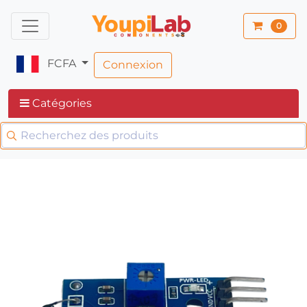
0
FCFA
Connexion
Catégories