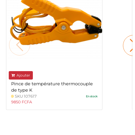
Ajouter
Pince de température thermocouple
de type K
SKU 107617
En stock
9850 FCFA