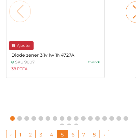
Ajouter
Diode zener 3,1v 1w 1N4727A
SKU 9007
En stock
38 FCFA
‹
1
2
3
4
5
6
7
8
›