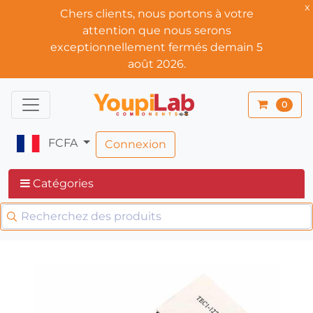
x
Chers clients, nous portons à votre
attention que nous serons
exceptionnellement fermés demain 5
août 2026.
0
FCFA
Connexion
Catégories