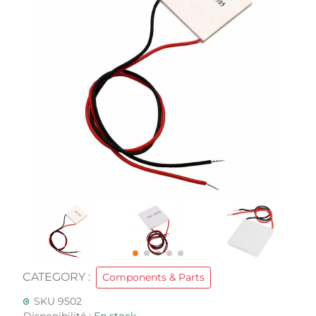
CATEGORY :
Components & Parts
SKU 9502
Disponibilité :
En stock