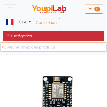
0
FCFA
Connexion
Catégories