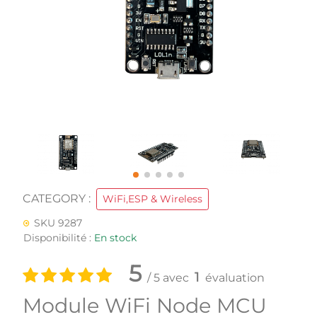
CATEGORY :
WiFi,ESP & Wireless
SKU 9287
Disponibilité :
En stock
5
1
/ 5 avec
évaluation
Module WiFi Node MCU