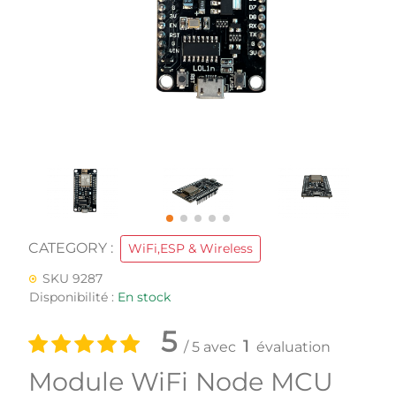
CATEGORY :
WiFi,ESP & Wireless
SKU 9287
Disponibilité :
En stock
5
1
/ 5 avec
évaluation
Module WiFi Node MCU