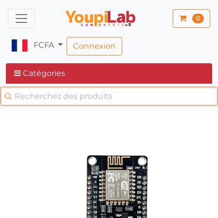
0
FCFA
Connexion
Catégories