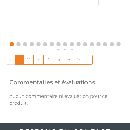
‹
1
2
3
4
5
6
7
›
Commentaires et évaluations
Aucun commentaire ni évaluation pour ce
produit.