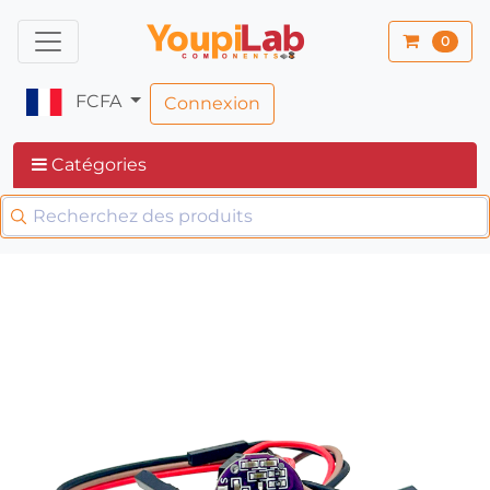
0
FCFA
Connexion
Catégories