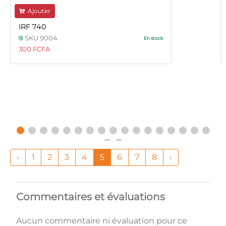
Ajouter
IRF 740
SKU 9004
En stock
300 FCFA
‹
1
2
3
4
5
6
7
8
›
Commentaires et évaluations
Aucun commentaire ni évaluation pour ce