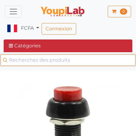
0
FCFA
Connexion
Catégories