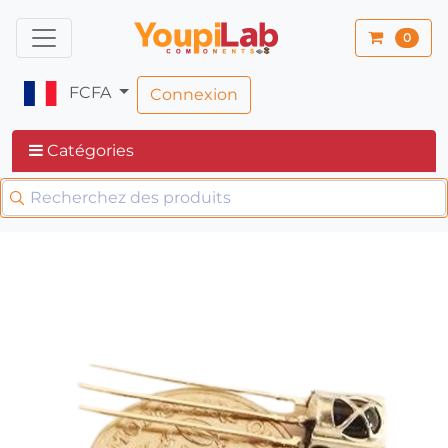
0
FCFA
Connexion
Catégories