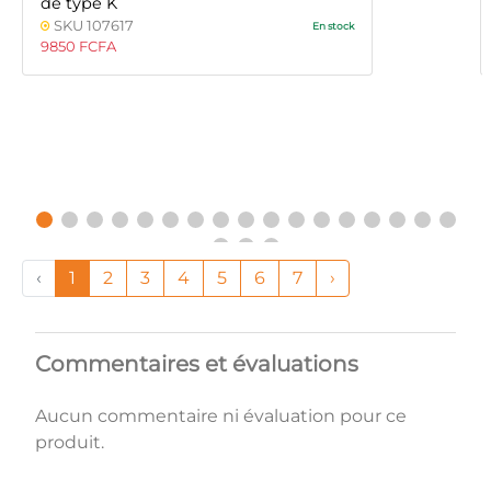
de type K
SKU 107617
En stock
9850 FCFA
‹
1
2
3
4
5
6
7
›
Commentaires et évaluations
Aucun commentaire ni évaluation pour ce
produit.