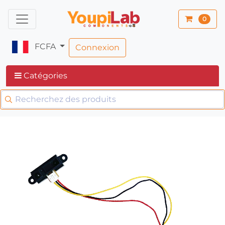
0
FCFA
Connexion
Catégories