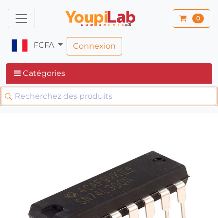
0
FCFA
Connexion
Catégories