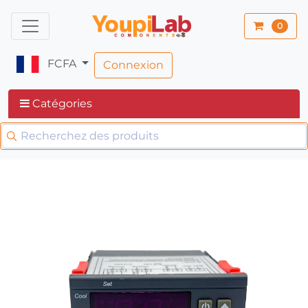
0
FCFA
Connexion
Catégories