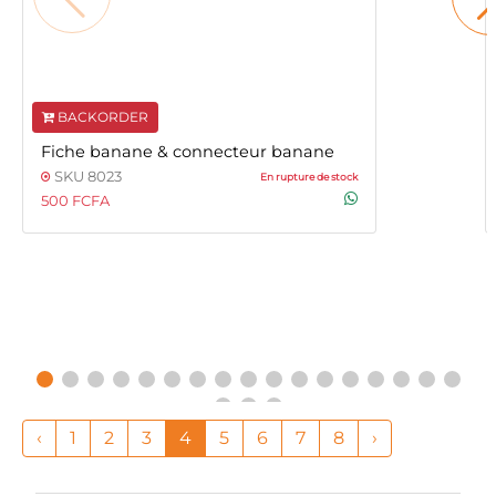
BACKORDER
Fiche banane & connecteur banane
SKU 8023
En rupture de stock
500 FCFA
‹
1
2
3
4
5
6
7
8
›