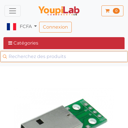
0
FCFA
Connexion
Catégories