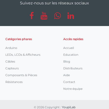
Suivez-nous sur les réseaux sociaux
Catégories phares
Accès rapides
Arduino
Accueil
LEDs, LCDs & Afficheurs
Education
Câbles
Blog
Capteurs
Distributeurs
Composants & Pièces
Aide
Résistances
Contact
Notre équipe
© 2026 Copyright :
YoupiLab