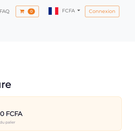
FCFA
Connexion
FAQ
0
ure
00 FCFA
du palier