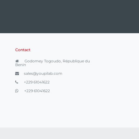
Contact
Godomey Togoudo, République du
Benin
sales@youpilab.com
+229 61041622
+229 61041622