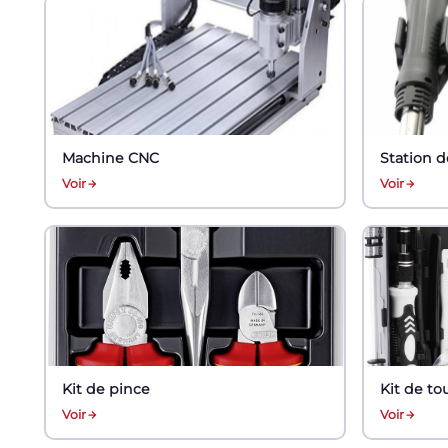
Machine CNC
Station 
Voir
Voir
Kit de pince
Kit de to
Voir
Voir