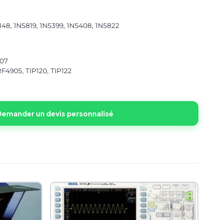
148, 1N5819, 1N5399, 1N5408, 1N5822
907
RF4905, TIP120, TIP122
Demander un devis personnalisé