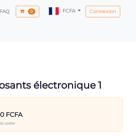
FCFA
Connexion
FAQ
0
osants électronique 1
00 FCFA
du palier