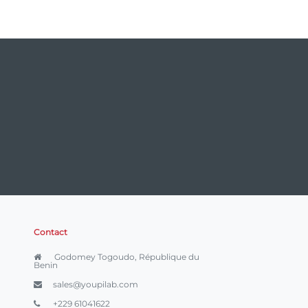
Contact
Godomey Togoudo, République du
Benin
sales@youpilab.com
+229 61041622