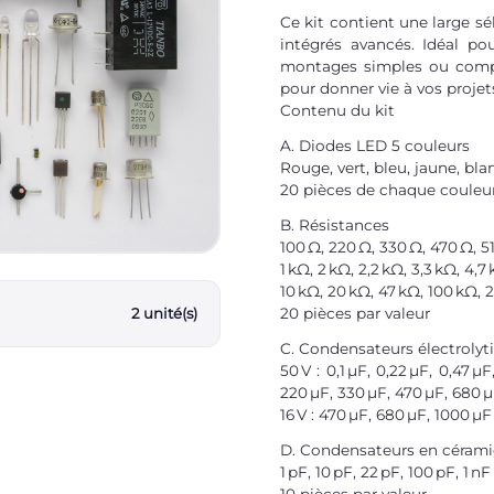
Ce kit contient une large s
intégrés avancés. Idéal po
montages simples ou compl
pour donner vie à vos projet
Contenu du kit
A. Diodes LED 5 couleurs
Rouge, vert, bleu, jaune, bla
20 pièces de chaque couleur,
B. Résistances
100 Ω, 220 Ω, 330 Ω, 470 Ω, 5
1 kΩ, 2 kΩ, 2,2 kΩ, 3,3 kΩ, 4,7 
10 kΩ, 20 kΩ, 47 kΩ, 100 kΩ,
20 pièces par valeur
2 unité(s)
C. Condensateurs électrolyt
50 V : 0,1 µF, 0,22 µF, 0,47 µF
220 µF, 330 µF, 470 µF, 680 
16 V : 470 µF, 680 µF, 1000 µF
D. Condensateurs en céram
1 pF, 10 pF, 22 pF, 100 pF, 1 nF
10 pièces par valeur