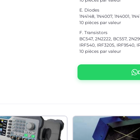
E. Diodes
1N4148, 1N4007, 1N4001, 1N4
10 pièces par valeur
F. Transistors
BC547, 2N2222, BC557, 2N2
IRF540, IRF3205, IRF9540, I
10 pièces par valeur