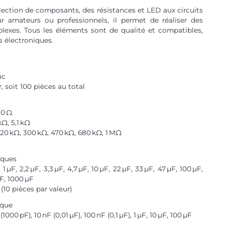
élection de composants, des résistances et LED aux circuits
ur amateurs ou professionnels, il permet de réaliser des
exes. Tous les éléments sont de qualité et compatibles,
s électroniques.
nc
 soit 100 pièces au total
10 Ω
kΩ, 5,1 kΩ
 220 kΩ, 300 kΩ, 470 kΩ, 680 kΩ, 1 MΩ
iques
, 1 µF, 2,2 µF, 3,3 µF, 4,7 µF, 10 µF, 22 µF, 33 µF, 47 µF, 100 µF,
µF, 1000 µF
 (10 pièces par valeur)
ique
 (1000 pF), 10 nF (0,01 µF), 100 nF (0,1 µF), 1 µF, 10 µF, 100 µF