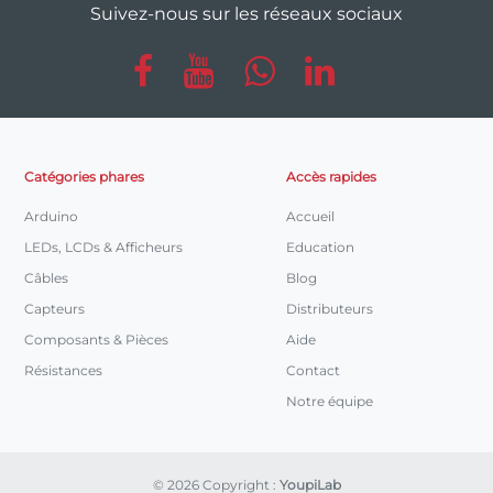
Suivez-nous sur les réseaux sociaux
Catégories phares
Accès rapides
Arduino
Accueil
LEDs, LCDs & Afficheurs
Education
Câbles
Blog
Capteurs
Distributeurs
Composants & Pièces
Aide
Résistances
Contact
Notre équipe
© 2026 Copyright :
YoupiLab