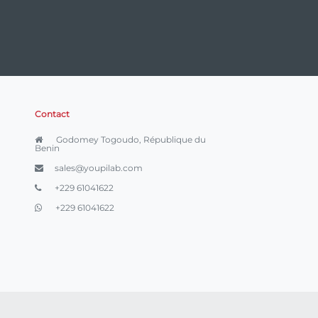
Contact
Godomey Togoudo, République du
Benin
sales@youpilab.com
+229 61041622
+229 61041622