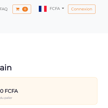
FCFA
Connexion
FAQ
0
ain
00 FCFA
du palier