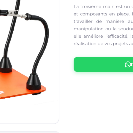
La troisième main est un o
et composants en place. 
travailler de manière au
manipulation ou la soudure
elle améliore l’efficacité, 
réalisation de vos projets av